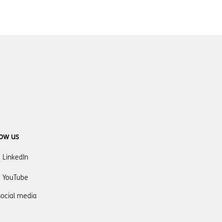
low us
LinkedIn
YouTube
social media