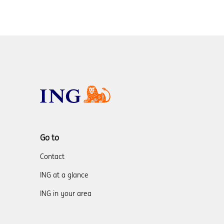
Go to
Contact
ING at a glance
ING in your area